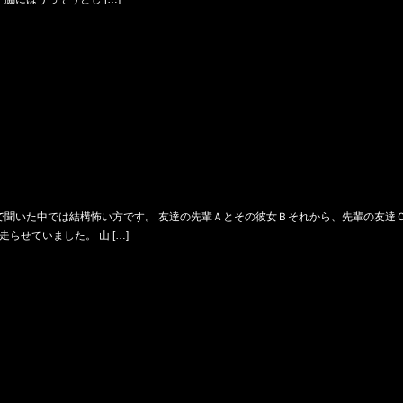
で聞いた中では結構怖い方です。 友達の先輩Ａとその彼女Ｂそれから、先輩の友達
せていました。 山 […]