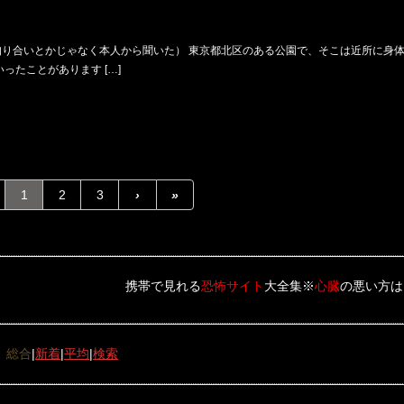
知り合いとかじゃなく本人から聞いた） 東京都北区のある公園で、そこは近所に身
ったことがあります […]
1
2
3
›
»
携帯で見れる
恐怖サイト
大全集※
心臓
の悪い方はご遠慮下
総合
|
新着
|
平均
|
検索