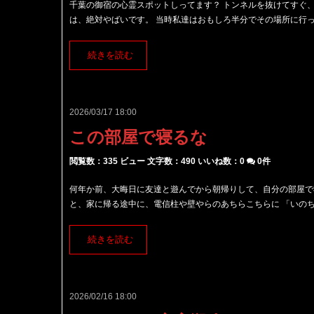
千葉の御宿の心霊スポットしってます？ トンネルを抜けてすぐ
は、絶対やばいです。 当時私達はおもしろ半分でその場所に行った
続きを読む
2026/03/17 18:00
この部屋で寝るな
閲覧数：335 ビュー
文字数：490
いいね数：
0
0件
何年か前、大晦日に友達と遊んでから朝帰りして、自分の部屋で
と、家に帰る途中に、電信柱や壁やらのあちらこちらに 「いのちを
続きを読む
2026/02/16 18:00