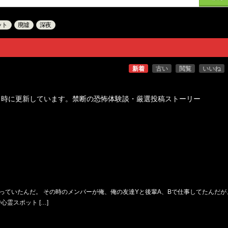
ット
廃墟
深夜
新着
古い
閲覧
いいね
６時に更新しています。禁断の恐怖体験談・厳選投稿ストーリー
やっていたんだ。 その時のメンバーが俺、俺の友達Yと後輩A、Bで仕事してたんだが
霊スポット […]