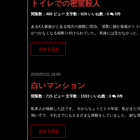
トイレでの密室殺人
閲覧数：486 ビュー
文字数：929
いいね数：
0
0件
ある4人家族がとある地方の旅館に宿泊。 深夜に娘か母親がト
がつかなくなる程斬り付けられていた。 死体には舌がなかった。 
続きを読む
2026/01/11 18:00
白いマンション
閲覧数：715 ビュー
文字数：1503
いいね数：
0
0件
私本人が体験した話です。 今からちょうど１０年前、私がまだ大
強い子で、それまでにもさまざまな体験をしていました。 妙な音を
続きを読む