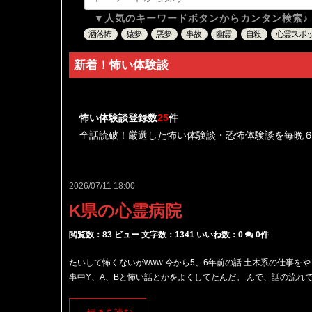
▼人気のキーワードボタンからカンタン検索♪
洒落怖
猿夢
悪夢
事故
幽霊
自殺
心霊スポ
新着！怖い体験談
怖い体験談登録数
25
件
全話読破！厳選した怖い体験談・恐怖体験談を毎晩
2026/07/11 18:00
K県の心霊病院
閲覧数：83 ビュー
文字数：1341
いいね数：
0
0件
たいして怖くないがwww 今から5、6年前の話 土木系の仕事を
事中Y、A、Bと怖い話とかをよくしてたんだ。 んで、話の流れで心