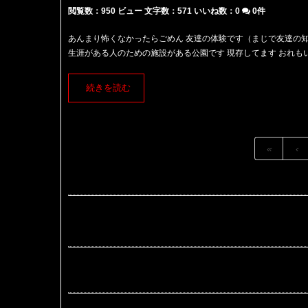
閲覧数：950 ビュー
文字数：571
いいね数：
0
0件
あんまり怖くなかったらごめん 友達の体験です（まじで友達の
生涯がある人のための施設がある公園です 現存してます おれもい
続きを読む
«
‹