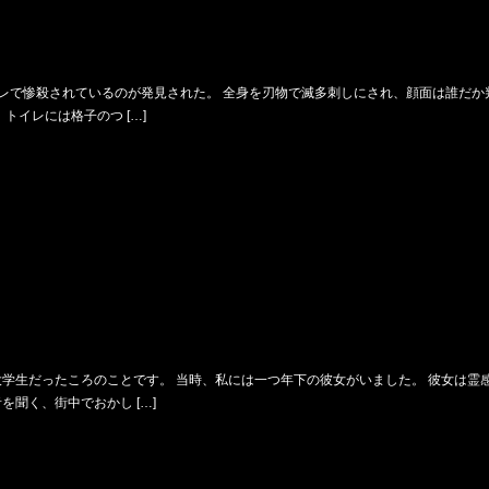
イレで惨殺されているのが発見された。 全身を刃物で滅多刺しにされ、顔面は誰だか
トイレには格子のつ […]
学生だったころのことです。 当時、私には一つ年下の彼女がいました。 彼女は霊
聞く、街中でおかし […]