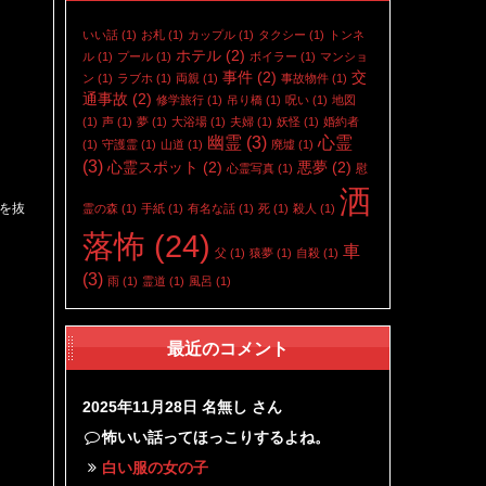
いい話
(1)
お札
(1)
カップル
(1)
タクシー
(1)
トンネ
ホテル
(2)
ル
(1)
プール
(1)
ボイラー
(1)
マンショ
事件
(2)
交
ン
(1)
ラブホ
(1)
両親
(1)
事故物件
(1)
通事故
(2)
修学旅行
(1)
吊り橋
(1)
呪い
(1)
地図
(1)
声
(1)
夢
(1)
大浴場
(1)
夫婦
(1)
妖怪
(1)
婚約者
幽霊
(3)
心霊
(1)
守護霊
(1)
山道
(1)
廃墟
(1)
(3)
心霊スポット
(2)
悪夢
(2)
心霊写真
(1)
慰
洒
家を抜
霊の森
(1)
手紙
(1)
有名な話
(1)
死
(1)
殺人
(1)
落怖
(24)
車
父
(1)
猿夢
(1)
自殺
(1)
(3)
雨
(1)
霊道
(1)
風呂
(1)
最近のコメント
2025年11月28日
名無し さん
怖いい話ってほっこりするよね。
白い服の女の子