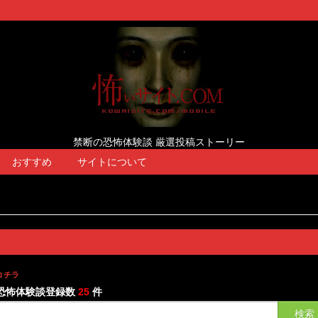
禁断の恐怖体験談 厳選投稿ストーリー
おすすめ
サイトについて
コチラ
恐怖体験談登録数
25
件
検索