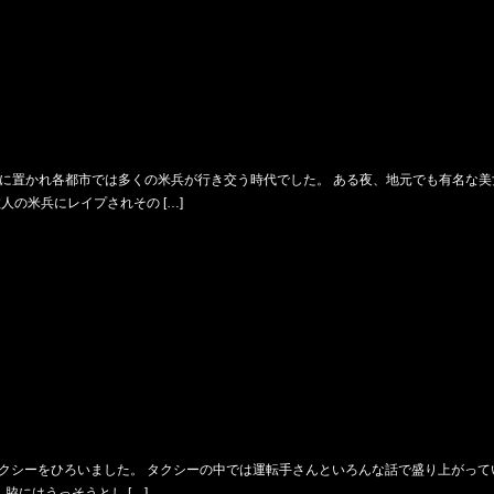
に置かれ各都市では多くの米兵が行き交う時代でした。 ある夜、地元でも有名な美
の米兵にレイプされその […]
タクシーをひろいました。 タクシーの中では運転手さんといろんな話で盛り上がって
脇にはうっそうとし […]