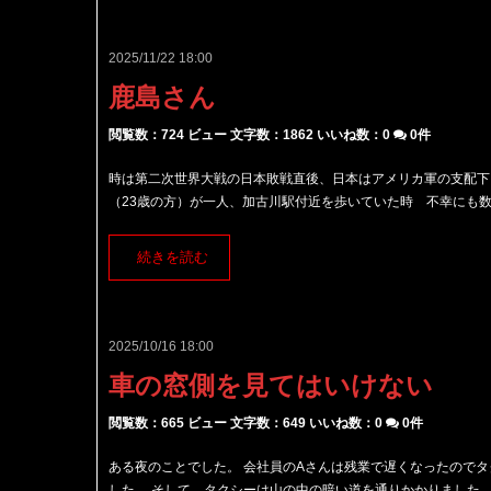
2025/11/22 18:00
鹿島さん
閲覧数：724 ビュー
文字数：1862
いいね数：
0
0件
時は第二次世界大戦の日本敗戦直後、日本はアメリカ軍の支配下
（23歳の方）が一人、加古川駅付近を歩いていた時 不幸にも数人
続きを読む
2025/10/16 18:00
車の窓側を見てはいけない
閲覧数：665 ビュー
文字数：649
いいね数：
0
0件
ある夜のことでした。 会社員のAさんは残業で遅くなったので
した。 そして、タクシーは山の中の暗い道を通りかかりました。 