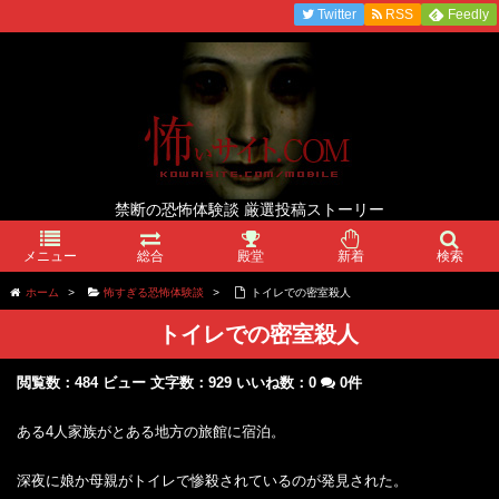
Twitter
RSS
Feedly
禁断の恐怖体験談 厳選投稿ストーリー
メニュー
総合
殿堂
新着
検索
ホーム
>
怖すぎる恐怖体験談
>
トイレでの密室殺人
トイレでの密室殺人
閲覧数：484 ビュー
文字数：929
いいね数：
0
0件
ある4人家族がとある地方の旅館に宿泊。
深夜に娘か母親がトイレで惨殺されているのが発見された。