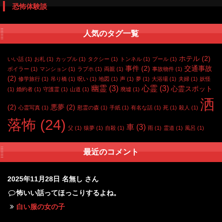
恐怖体験談
人気のタグ一覧
ホテル
(2)
いい話
(1)
お札
(1)
カップル
(1)
タクシー
(1)
トンネル
(1)
プール
(1)
事件
(2)
交通事故
ボイラー
(1)
マンション
(1)
ラブホ
(1)
両親
(1)
事故物件
(1)
(2)
修学旅行
(1)
吊り橋
(1)
呪い
(1)
地図
(1)
声
(1)
夢
(1)
大浴場
(1)
夫婦
(1)
妖怪
幽霊
(3)
心霊
(3)
心霊スポット
(1)
婚約者
(1)
守護霊
(1)
山道
(1)
廃墟
(1)
洒
(2)
悪夢
(2)
心霊写真
(1)
慰霊の森
(1)
手紙
(1)
有名な話
(1)
死
(1)
殺人
(1)
落怖
(24)
車
(3)
父
(1)
猿夢
(1)
自殺
(1)
雨
(1)
霊道
(1)
風呂
(1)
最近のコメント
2025年11月28日
名無し さん
怖いい話ってほっこりするよね。
白い服の女の子