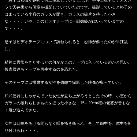
「息子は盗撮が趣味で再三注意していましたが、事件当夜もビデオカメ
ラで天井裏から個室を撮影していていたのです。撮影していると格子の
はまっている小窓のガラスが開き、ガラスの破片を持った小さ
な・・・、いや、このビデオテープに一部始終がはいっていますの
で・・・。」
息子はビデオテープについて訪ねられると、恐怖が蘇ったのか半狂乱
に。
精神に異常をきたすほどの何かがこのテープに入っているのかと思い、
捜査員達もテープを再生するのを恐れた。
そのテープには排尿する女性を俯瞰で撮影した映像が収っていた。
和式便器にしゃがんでいた女性が立ち上がろうとしたその時、小窓から
ガラスの破片らしきものを握った小さな、15～20cm程の老婆が音もな
く飛び込んできた。
女性は悲鳴をあげる間もなく咽を掻き斬られ、そして顔中を、体中を斬
り付けられ・・・。