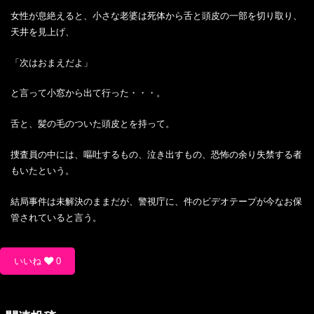
女性が息絶えると、小さな老婆は死体から舌と頭皮の一部を切り取り、
天井を見上げ、
「次はおまえだよ」
と言って小窓から出て行った・・・。
舌と、髪の毛のついた頭皮とを持って。
捜査員の中には、嘔吐するもの、泣き出すもの、恐怖の余り失禁する者
もいたという。
結局事件は未解決のままだが、警視庁に、件のビデオテープが今なお保
管されていると言う。
いいね
0