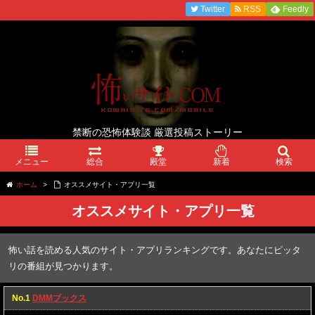
Twitter
RSS
Feedly
禁断の恐怖体験談 厳選投稿ストーリー
メニュー
総合
殿堂
新着
検索
ホーム
>
オススメサイト・アプリ一覧
オススメサイト・アプリ一覧
怖い話を読める人気のサイト・アプリランキングです。あなたにピッタ
リの番組が見つかります。
No.1
DMMブックス