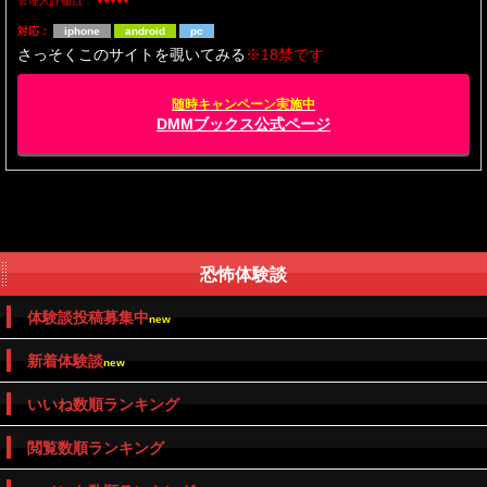
管理人評価点：
♥♥♥♥♥
対応：
iphone
android
pc
さっそくこのサイトを覗いてみる
※18禁です
随時キャンペーン実施中
DMMブックス公式ページ
恐怖体験談
体験談投稿募集中
new
新着体験談
new
いいね数順ランキング
閲覧数順ランキング