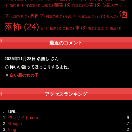
幽霊
(3)
心霊
(3)
心霊スポット
(1)
婚約者
(1)
守護霊
(1)
山道
(1)
廃墟
(1)
洒
(2)
悪夢
(2)
心霊写真
(1)
慰霊の森
(1)
手紙
(1)
有名な話
(1)
死
(1)
殺人
(1)
落怖
(24)
車
(3)
父
(1)
猿夢
(1)
自殺
(1)
雨
(1)
霊道
(1)
風呂
(1)
最近のコメント
2025年11月28日
名無し さん
怖いい話ってほっこりするよね。
白い服の女の子
アクセスランキング
-
URL
1
怖いサイト.com
9
2
Google
7
3
bing
2