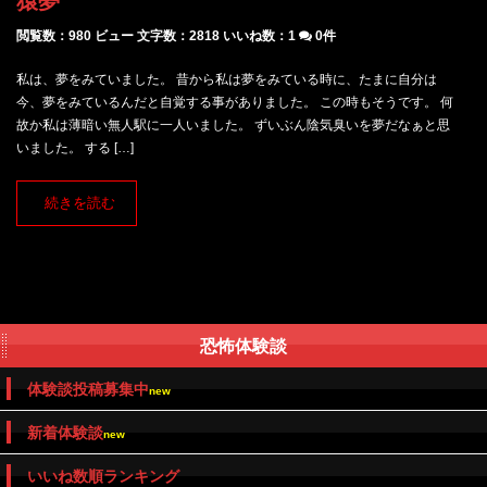
猿夢
閲覧数：980 ビュー
文字数：2818
いいね数：
1
0件
私は、夢をみていました。 昔から私は夢をみている時に、たまに自分は
今、夢をみているんだと自覚する事がありました。 この時もそうです。 何
故か私は薄暗い無人駅に一人いました。 ずいぶん陰気臭いを夢だなぁと思
いました。 する […]
続きを読む
恐怖体験談
体験談投稿募集中
new
新着体験談
new
いいね数順ランキング