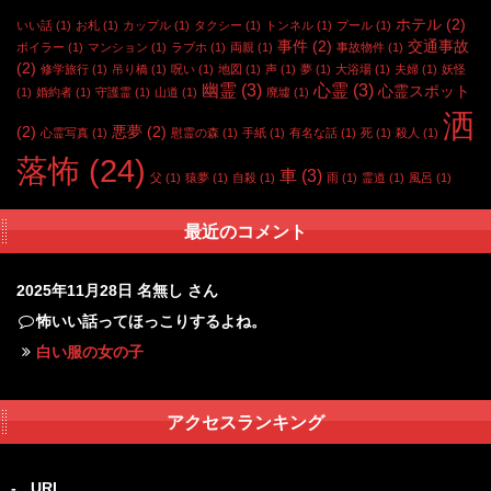
ホテル
(2)
いい話
(1)
お札
(1)
カップル
(1)
タクシー
(1)
トンネル
(1)
プール
(1)
事件
(2)
交通事故
ボイラー
(1)
マンション
(1)
ラブホ
(1)
両親
(1)
事故物件
(1)
(2)
修学旅行
(1)
吊り橋
(1)
呪い
(1)
地図
(1)
声
(1)
夢
(1)
大浴場
(1)
夫婦
(1)
妖怪
幽霊
(3)
心霊
(3)
心霊スポット
(1)
婚約者
(1)
守護霊
(1)
山道
(1)
廃墟
(1)
洒
(2)
悪夢
(2)
心霊写真
(1)
慰霊の森
(1)
手紙
(1)
有名な話
(1)
死
(1)
殺人
(1)
落怖
(24)
車
(3)
父
(1)
猿夢
(1)
自殺
(1)
雨
(1)
霊道
(1)
風呂
(1)
最近のコメント
2025年11月28日
名無し さん
怖いい話ってほっこりするよね。
白い服の女の子
アクセスランキング
-
URL