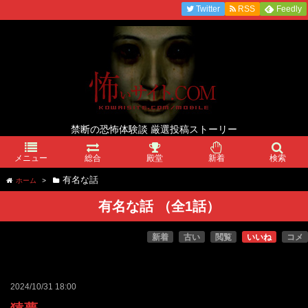
Twitter
RSS
Feedly
禁断の恐怖体験談 厳選投稿ストーリー
メニュー
総合
殿堂
新着
検索
有名な話
ホーム
>
有名な話
（全
1
話）
新着
古い
閲覧
いいね
コメ
2024/10/31 18:00