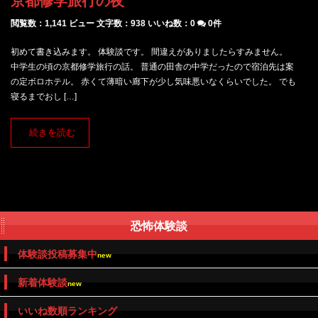
京都修学旅行の夜
閲覧数：1,141 ビュー
文字数：938
いいね数：
0
0件
初めて書き込みます。 体験談です。 間違えがありましたらすみません。
中学生の頃の京都修学旅行の話。 普通の田舎の中学だったので宿泊先は案
の定ボロホテル。 赤くて薄暗い廊下が少し気味悪いなくらいでした。 でも
寝るまでおし […]
続きを読む
恐怖体験談
体験談投稿募集中
new
新着体験談
new
いいね数順ランキング