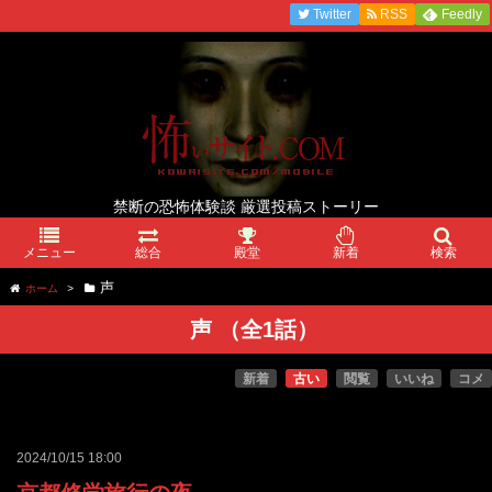
Twitter
RSS
Feedly
禁断の恐怖体験談 厳選投稿ストーリー
メニュー
総合
殿堂
新着
検索
声
ホーム
>
声
（全
1
話）
新着
古い
閲覧
いいね
コメ
2024/10/15 18:00