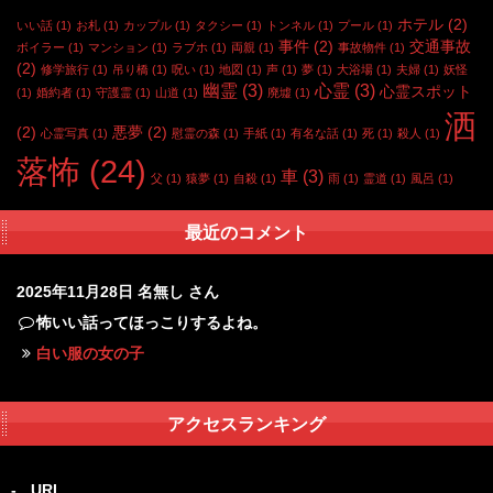
ホテル
(2)
いい話
(1)
お札
(1)
カップル
(1)
タクシー
(1)
トンネル
(1)
プール
(1)
事件
(2)
交通事故
ボイラー
(1)
マンション
(1)
ラブホ
(1)
両親
(1)
事故物件
(1)
(2)
修学旅行
(1)
吊り橋
(1)
呪い
(1)
地図
(1)
声
(1)
夢
(1)
大浴場
(1)
夫婦
(1)
妖怪
幽霊
(3)
心霊
(3)
心霊スポット
(1)
婚約者
(1)
守護霊
(1)
山道
(1)
廃墟
(1)
洒
(2)
悪夢
(2)
心霊写真
(1)
慰霊の森
(1)
手紙
(1)
有名な話
(1)
死
(1)
殺人
(1)
落怖
(24)
車
(3)
父
(1)
猿夢
(1)
自殺
(1)
雨
(1)
霊道
(1)
風呂
(1)
最近のコメント
2025年11月28日
名無し さん
怖いい話ってほっこりするよね。
白い服の女の子
アクセスランキング
-
URL